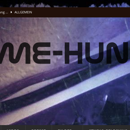
lung …
ALLGEMEIN
acking Vocals
BAND
fnet
ALLG. INFO
ALLG. INFO
t
ALLG. INFO
üße und Musenklänge: Eine Odyssee der Übertreibungen“
ALLGEMEIN
 Energie Musik wird
PRESSE
 Energie Musik wird
PRESSE
STUDIO
O