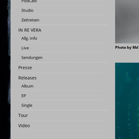
PodCast
[ 25. Mai 2023 ]
Studio-Panora
Studio
[ 25. Februar 2026 ]
PRESSEMITT
Zeitreisen
[ 3. Januar 2026 ]
INFINITY DAN
IN RE VERA
[ 22. März 2025 ]
Statusbericht
Allg. Info
Photo by Md
Live
Sendungen
Presse
Releases
Album
EP
Single
Tour
Video