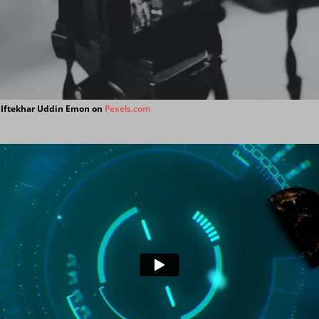
ma
STUDIO
EILUNG Q1-1/2026
ALBUM
CE
ALLGEMEIN
 aus dem Kabel-Dschungel
ALLGEMEIN
 Iftekhar Uddin Emon on
Pexels.com