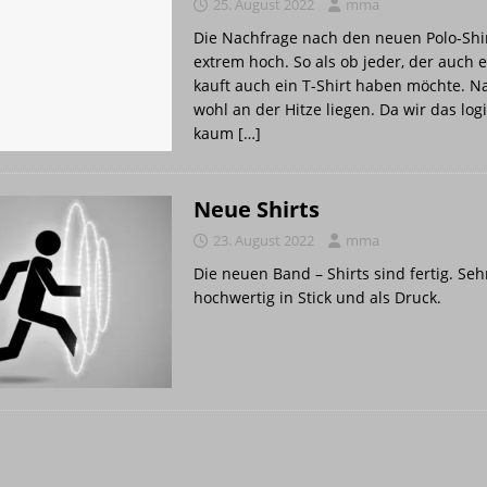
n aus reiner Energie Musik wird
PRESSE
25. August 2022
mma
Die Nachfrage nach den neuen Polo-Shir
ITTPLATZ
STUDIO
extrem hoch. So als ob jeder, der auch e
ma
STUDIO
kauft auch ein T-Shirt haben möchte. N
wohl an der Hitze liegen. Da wir das logi
EILUNG Q1-1/2026
ALBUM
kaum
[…]
Neue Shirts
23. August 2022
mma
Die neuen Band – Shirts sind fertig. Seh
hochwertig in Stick und als Druck.