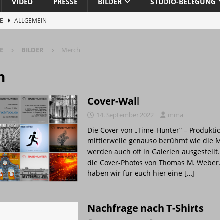
VIDEO
PRESSE
BILDER
STUDIO-BELEGUNG
STUDIO
O
CE
ALLGEMEIN
1/2026
ALBUM
 aus dem Kabel-Dschungel
ALLGEMEIN
E
BILDER
Merch
Pressemitteilung …
ALLGEMEIN
ercussion, Backing Vocals
BAND
h
n
BAND
Cover-Wall
 wurde eröffnet
ALLG. INFO
14. September 2022
mma
 MUNDO
ALLG. INFO
Die Cover von „Time-Hunter“ – Produkti
ra“ gestartet
ALLG. INFO
mittlerweile genauso berühmt wie die 
werden auch oft in Galerien ausgestellt
BAND
die Cover-Photos von Thomas M. Weber
 „Göttergrüße und Musenklänge: Eine Odyssee der Übertreibungen“
haben wir für euch hier eine
[…]
n aus reiner Energie Musik wird
PRESSE
Nachfrage nach T-Shirts