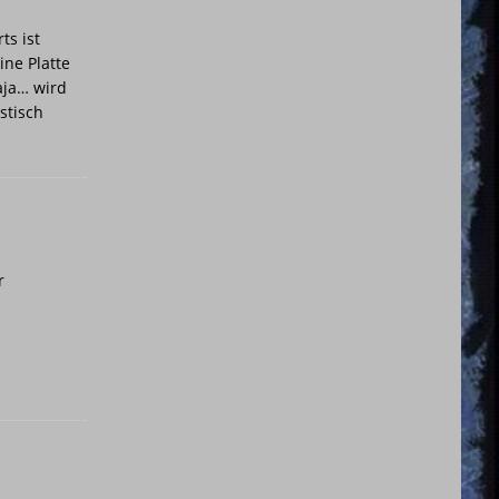
ts ist
ine Platte
aja… wird
stisch
r