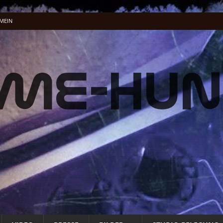
MEIN
el-Dschungel
ALLGEMEIN
lung …
ALLGEMEIN
acking Vocals
BAND
fnet
ALLG. INFO
ALLG. INFO
t
ALLG. INFO
üße und Musenklänge: Eine Odyssee der Übertreibungen“
ALLGEMEIN
 Energie Musik wird
PRESSE
 Energie Musik wird
PRESSE