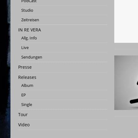
PodCast
[ 3. Juni 2023 ]
03.06.2023 | Wen
Studio
[ 26. Mai 2023 ]
STUDIO | SCHN
Zeitreisen
[ 25. Mai 2023 ]
Studio-Panora
IN RE VERA
[ 25. Februar 2026 ]
PRESSEMITT
Allg. Info
Live
Sendungen
Presse
Releases
Album
EP
Single
Tour
Video