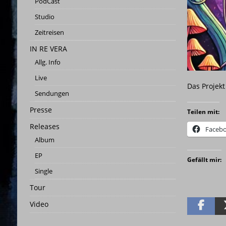
PodCast
[ 25. Mai 2023 ]
Studio-Panora
Studio
[ 25. Februar 2026 ]
PRESSEMITT
Zeitreisen
[ 3. Januar 2026 ]
INFINITY DAN
IN RE VERA
[ 22. März 2025 ]
Statusbericht
Allg. Info
Live
Das Projekt
Sendungen
Presse
Teilen mit:
Releases
Faceb
Album
EP
Gefällt mir:
Single
Tour
Video