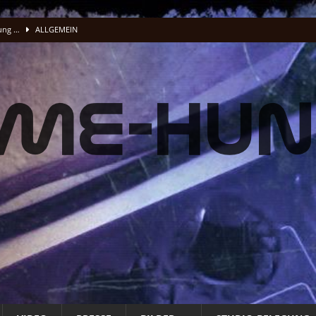
lung …
ALLGEMEIN
acking Vocals
BAND
fnet
ALLG. INFO
ALLG. INFO
t
ALLG. INFO
üße und Musenklänge: Eine Odyssee der Übertreibungen“
ALLGEMEIN
 Energie Musik wird
PRESSE
 Energie Musik wird
PRESSE
STUDIO
O