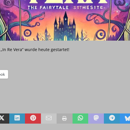
ma
STUDIO
EILUNG Q1-1/2026
ALBUM
CE
ALLGEMEIN
 aus dem Kabel-Dschungel
ALLGEMEIN
 „In Re Vera“ wurde heute gestartet!
ook