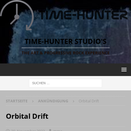
TIME-HUNTER STUDIO'S
THE ART & PROGRESSIVE ROCK EXPERIENCE
STARTSEITE
ANKÜNDIGUNG
Orbital Drift
Orbital Drift
29. November 2022
mma