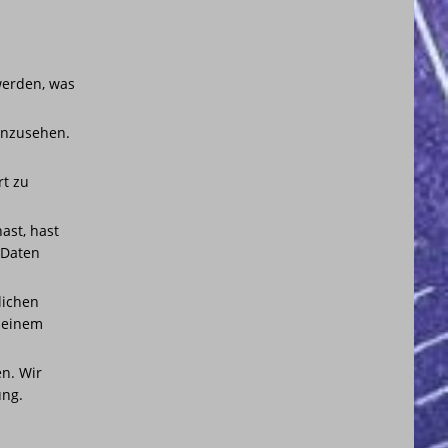
werden, was
einzusehen.
rt zu
ast, hast
 Daten
lichen
u einem
n. Wir
ung.