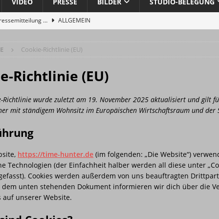
VIDEO
PRESSE
BILDER
STUDIO-BELEGUNG
MEIN
Pressemitteilung …
ALLGEMEIN
el-Dschungel
ALLGEMEIN
ercussion, Backing Vocals
BAND
E
Cookie-Richtlinie (EU)
n
BAND
 wurde eröffnet
ALLG. INFO
e-Richtlinie (EU)
 MUNDO
ALLG. INFO
-Richtlinie wurde zuletzt am 19. November 2025 aktualisiert und gilt f
ra“ gestartet
ALLG. INFO
er mit ständigem Wohnsitz im Europäischen Wirtschaftsraum und der 
BAND
führung
 „Göttergrüße und Musenklänge: Eine Odyssee der Übertreibungen“
site,
https://time-hunter.de
(im folgenden: „Die Website“) verwen
e Technologien (der Einfachheit halber werden all diese unter „Co
n aus reiner Energie Musik wird
PRESSE
fasst). Cookies werden außerdem von uns beauftragten Drittpar
n aus reiner Energie Musik wird
PRESSE
 In dem unten stehenden Dokument informieren wir dich über die 
s auf unserer Website.
ITTPLATZ
STUDIO
ma
STUDIO