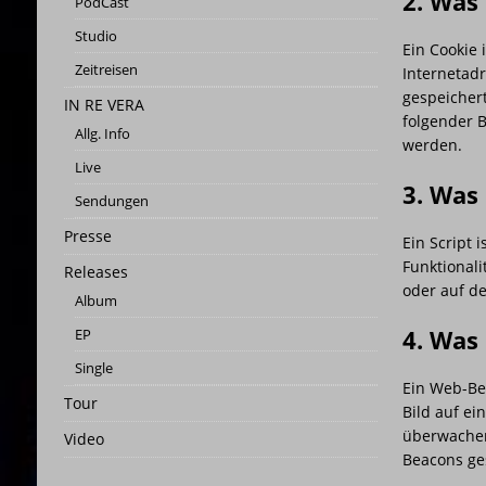
2. Was
PodCast
[ 25. Februar 2026 ]
PRESSEMITT
Studio
Ein Cookie 
Zeitreisen
[ 3. Januar 2026 ]
INFINITY DAN
Internetad
gespeicher
IN RE VERA
[ 22. März 2025 ]
Statusbericht
folgender 
Allg. Info
werden.
Live
3. Was 
Sendungen
Presse
Ein Script 
Funktionali
Releases
oder auf d
Album
4. Was
EP
Single
Ein Web-Bea
Tour
Bild auf ei
überwachen
Video
Beacons ge