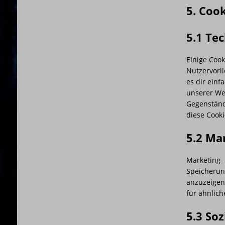
5. Coo
5.1 Te
Einige Cook
Nutzervorl
es dir ein
unserer Web
Gegenständ
diese Cooki
5.2 Ma
Marketing- 
Speicherun
anzuzeigen
für ähnlich
5.3 So