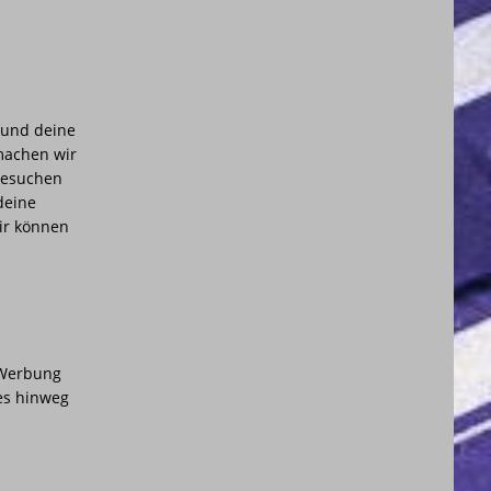
n und deine
 machen wir
 Besuchen
deine
ir können
 Werbung
es hinweg