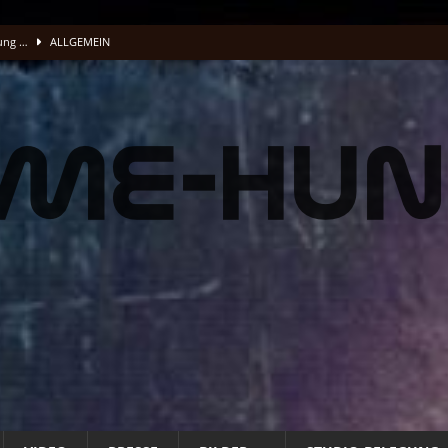
lung …
ALLGEMEIN
acking Vocals
BAND
fnet
ALLG. INFO
ALLG. INFO
t
ALLG. INFO
üße und Musenklänge: Eine Odyssee der Übertreibungen“
ALLGEMEIN
 Energie Musik wird
PRESSE
 Energie Musik wird
PRESSE
STUDIO
O
1/2026
ALBUM