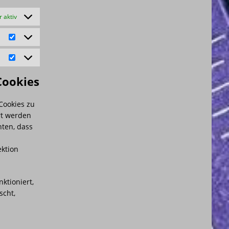
 aktiv
Cookies
Cookies zu
rt werden
hten, dass
ektion
ktioniert,
scht,