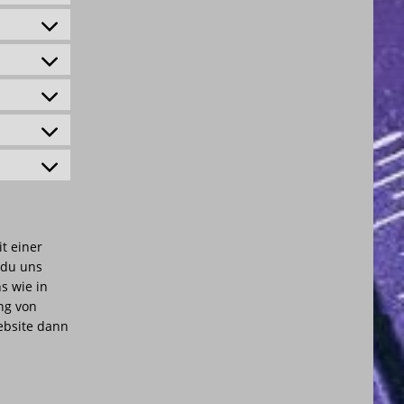
t einer
t du uns
s wie in
ng von
ebsite dann