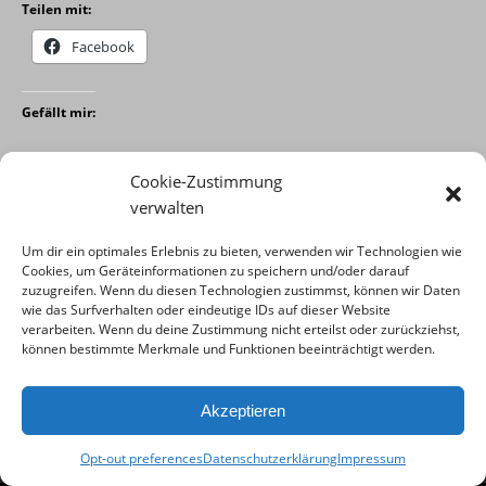
Teilen mit:
Facebook
Gefällt mir:
Cookie-Zustimmung
verwalten
LEGAL
Um dir ein optimales Erlebnis zu bieten, verwenden wir Technologien wie
Cookies, um Geräteinformationen zu speichern und/oder darauf
zuzugreifen. Wenn du diesen Technologien zustimmst, können wir Daten
Cookie-Richtlinie
wie das Surfverhalten oder eindeutige IDs auf dieser Website
verarbeiten. Wenn du deine Zustimmung nicht erteilst oder zurückziehst,
Impressum
können bestimmte Merkmale und Funktionen beeinträchtigt werden.
Haftungsausschluss
Datenschutzerklärung
Akzeptieren
Opt-out preferences
Datenschutzerklärung
Impressum
(c) 2022 by Time-Hunter