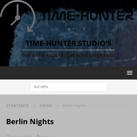
TIME-HUNTER STUDIO'S
THE ART & PROGRESSIVE ROCK EXPERIENCE
STARTSEITE
VIDEO
Berlin Nights
Berlin Nights
18. Juli 2021
mma