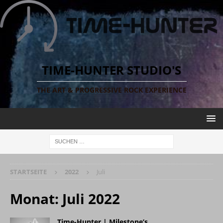
TIME-HUNTER STUDIO'S
THE ART & PROGRESSIVE ROCK EXPERIENCE
STARTSEITE
2022
Juli
Monat:
Juli 2022
Time-Hunter | Milestone’s