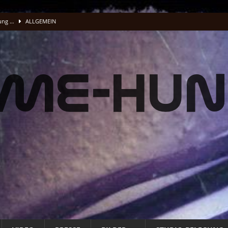
lung …
ALLGEMEIN
acking Vocals
BAND
fnet
ALLG. INFO
ALLG. INFO
t
ALLG. INFO
üße und Musenklänge: Eine Odyssee der Übertreibungen“
ALLGEMEIN
 Energie Musik wird
PRESSE
 Energie Musik wird
PRESSE
STUDIO
O