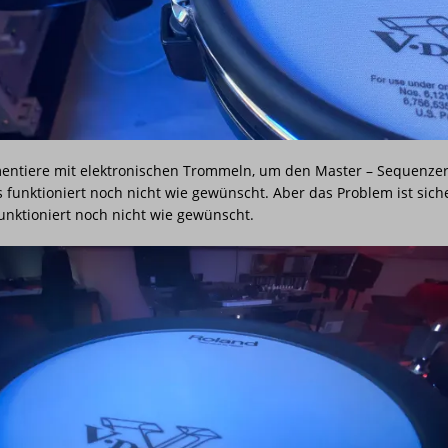
ma
STUDIO
EILUNG Q1-1/2026
ALBUM
CE
ALLGEMEIN
 aus dem Kabel-Dschungel
ALLGEMEIN
mentiere mit elektronischen Trommeln, um den Master – Sequenzer
s funktioniert noch nicht wie gewünscht. Aber das Problem ist sich
funktioniert noch nicht wie gewünscht.