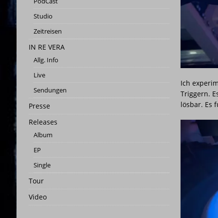
PodCast
[ 25. Mai 2023 ]
Studio-Panora
Studio
[ 25. Februar 2026 ]
PRESSEMITT
Zeitreisen
[ 3. Januar 2026 ]
INFINITY DAN
IN RE VERA
[ 22. März 2025 ]
Statusbericht
Allg. Info
Live
Ich experi
Sendungen
Triggern. E
lösbar. Es 
Presse
Releases
Album
EP
Single
Tour
Video