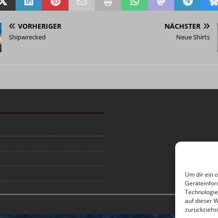
VORHERIGER
NÄCHSTER
Shipwrecked
Neue Shirts
Um dir ein 
Geräteinfor
Technologie
auf dieser 
zurückziehs