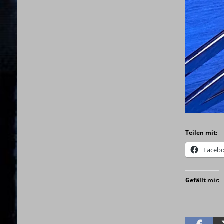
Teilen mit:
Faceb
Gefällt mir: