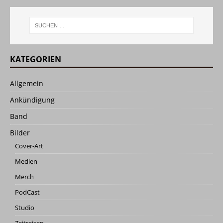
KATEGORIEN
Allgemein
Ankündigung
Band
Bilder
Cover-Art
Medien
Merch
PodCast
Studio
Zeitreisen