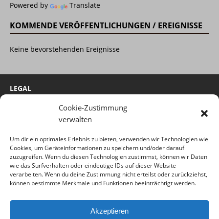
Powered by
Translate
KOMMENDE VERÖFFENTLICHUNGEN / EREIGNISSE
Keine bevorstehenden Ereignisse
LEGAL
Cookie-Zustimmung
Cookie-Richtlinie
verwalten
Impressum
Um dir ein optimales Erlebnis zu bieten, verwenden wir Technologien wie
Haftungsausschluss
Cookies, um Geräteinformationen zu speichern und/oder darauf
Datenschutzerklärung
zuzugreifen. Wenn du diesen Technologien zustimmst, können wir Daten
wie das Surfverhalten oder eindeutige IDs auf dieser Website
verarbeiten. Wenn du deine Zustimmung nicht erteilst oder zurückziehst,
können bestimmte Merkmale und Funktionen beeinträchtigt werden.
(c) 2022 by Time-Hunter
Akzeptieren