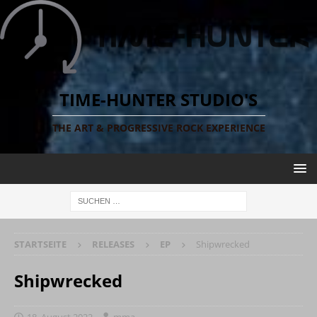
TIME-HUNTER STUDIO'S
THE ART & PROGRESSIVE ROCK EXPERIENCE
STARTSEITE
RELEASES
EP
Shipwrecked
Shipwrecked
18. August 2022
mma