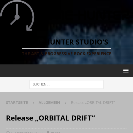
TIME-HUNTER STUDIO'S
THE ART & PROGRESSIVE ROCK EXPERIENCE
STARTSEITE
ALLGEMEIN
Release „ORBITAL DRIFT“
Release „ORBITAL DRIFT“
9. Dezember 2022
mma