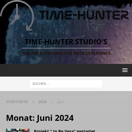
TIME-HUNTER STUDIO'S
THE ART & PROGRESSIVE ROCK EXPERIENCE
STARTSEITE
2024
Juni
Monat:
Juni 2024
Projekt “ In Re Vera“ gestartet