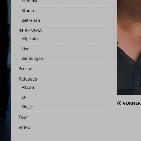
PodCast
[ 3. Juni 2023 ]
03.06.2023 | Wen
Studio
[ 26. Mai 2023 ]
STUDIO | SCHN
Zeitreisen
[ 25. Mai 2023 ]
Studio-Panora
IN RE VERA
[ 25. Februar 2026 ]
PRESSEMITT
Allg. Info
Live
Sendungen
Presse
Releases
Album
EP
VORHER
Single
Tour
Video