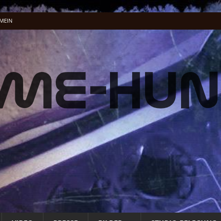
MEIN
el-Dschungel
ALLGEMEIN
lung …
ALLGEMEIN
acking Vocals
BAND
fnet
ALLG. INFO
ALLG. INFO
t
ALLG. INFO
üße und Musenklänge: Eine Odyssee der Übertreibungen“
ALLGEMEIN
 Energie Musik wird
PRESSE
 Energie Musik wird
PRESSE