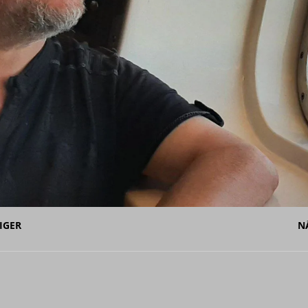
n aus reiner Energie Musik wird
PRESSE
ITTPLATZ
STUDIO
ma
STUDIO
EILUNG Q1-1/2026
ALBUM
IGER
N