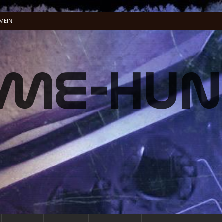
MEIN
el-Dschungel
ALLGEMEIN
lung …
ALLGEMEIN
acking Vocals
BAND
fnet
ALLG. INFO
ALLG. INFO
t
ALLG. INFO
üße und Musenklänge: Eine Odyssee der Übertreibungen“
ALLGEMEIN
 Energie Musik wird
PRESSE
 Energie Musik wird
PRESSE