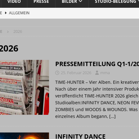
VIDEO
PRESSE
BILDER
STUDIO-BELEGUNG
STUDIO
O
CE
ALLGEMEIN
1/2026
ALBUM
 aus dem Kabel-Dschungel
ALLGEMEIN
E
2026
Pressemitteilung …
ALLGEMEIN
ercussion, Backing Vocals
BAND
2026
n
BAND
PRESSEMITTEILUNG Q1-1/2
 wurde eröffnet
ALLG. INFO
25. Februar 2026
mma
 MUNDO
ALLG. INFO
TIME-HUNTER – Vier Alben. Ein kreativer
ra“ gestartet
ALLG. INFO
Nach über einem Jahr intensiver Produk
veröffentlicht TIME-HUNTER 2026 gleich
BAND
Studioalben:INFINITY DANCE, NEON FEV
 „Göttergrüße und Musenklänge: Eine Odyssee der Übertreibungen“
ZOMBIES und WOODS & WOUNDS. Was 
einzelnes Album begann,
[…]
n aus reiner Energie Musik wird
PRESSE
INFINITY DANCE