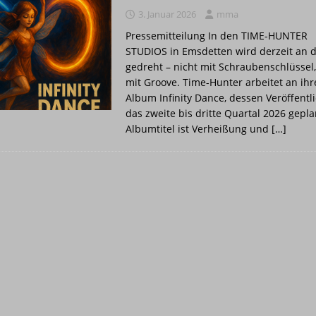
n aus reiner Energie Musik wird
PRESSE
3. Januar 2026
mma
ITTPLATZ
STUDIO
Pressemitteilung In den TIME-HUNTER
ma
STUDIO
STUDIOS in Emsdetten wird derzeit an d
gedreht – nicht mit Schraubenschlüssel
EILUNG Q1-1/2026
ALBUM
mit Groove. Time-Hunter arbeitet an i
Album Infinity Dance, dessen Veröffentl
das zweite bis dritte Quartal 2026 geplan
Albumtitel ist Verheißung und
[…]