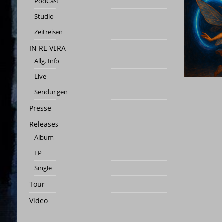
PodCast
[ 3. Juni 2023 ]
03.06.2023 | Wen
Studio
[ 26. Mai 2023 ]
STUDIO | SCHN
Zeitreisen
[ 25. Mai 2023 ]
Studio-Panora
IN RE VERA
[ 25. Februar 2026 ]
PRESSEMITT
Allg. Info
Live
Sendungen
Presse
Releases
Album
EP
Single
Tour
Video