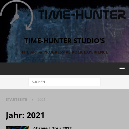
TIME-HUNTER STUDIO'S
THE ART & PROGRESSIVE ROCK EXPERIENCE
STARTSEITE
2021
Jahr:
2021
Absage | Tour 2022