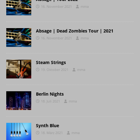
16. November 2021
mma
Absage | Dead Zombies Tour | 2021
16. November 2021
mma
Steam Strings
19. Oktober 2021
mma
Berlin Nights
18. Juli 2021
mma
Synth Blue
18. März 2021
mma