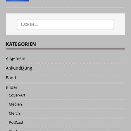
KATEGORIEN
Allgemein
Ankündigung
Band
Bilder
Cover-Art
Medien
Merch
PodCast