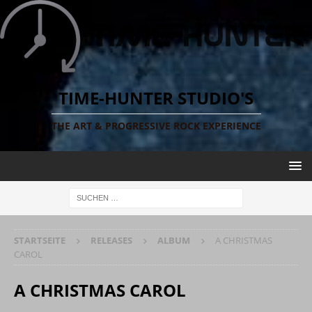
TIME-HUNTER STUDIO'S
THE ART & PROGRESSIVE ROCK EXPERIENCE
STARTSEITE
RELEASES
ALBUM
A CHRISTMAS
CAROL
A CHRISTMAS CAROL