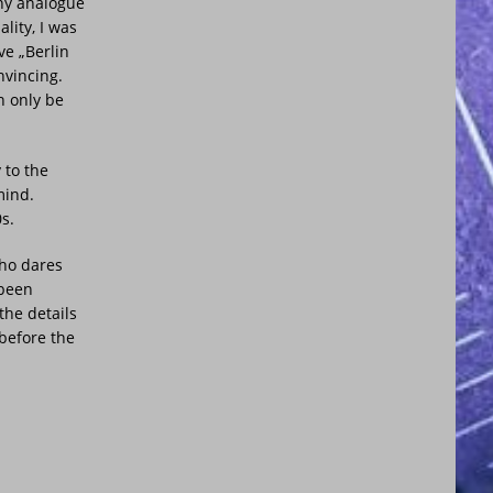
any analogue
lity, I was
ve „Berlin
nvincing.
n only be
 to the
mind.
s.
who dares
 been
the details
 before the