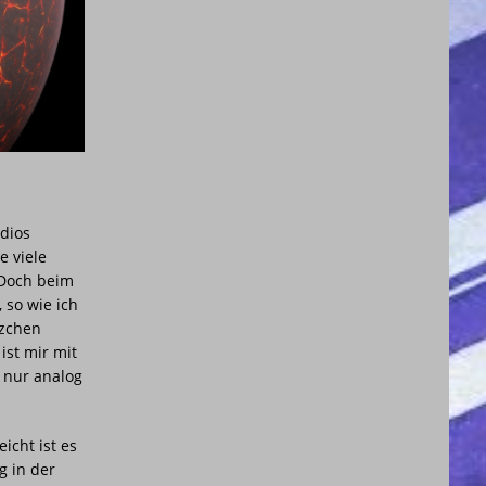
udios
e viele
 Doch beim
 so wie ich
tzchen
ist mir mit
 nur analog
icht ist es
g in der