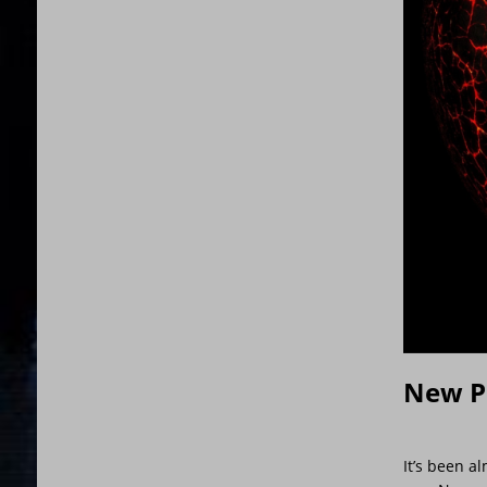
New Pr
It’s been a