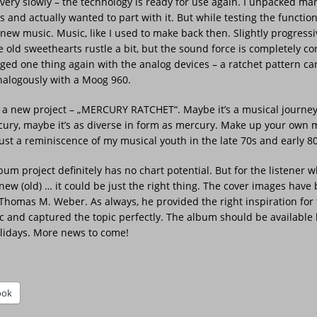
very slowly – the technology is ready for use again. I unpacked m
s and actually wanted to part with it. But while testing the functiona
 new music. Music, like I used to make back then. Slightly progressi
e old sweethearts rustle a bit, but the sound force is completely co
ed one thing again with the analog devices – a ratchet pattern ca
nalogously with a Moog 960.
d a new project – „MERCURY RATCHET“. Maybe it’s a musical journey
ury, maybe it’s as diverse in form as mercury. Make up your own 
just a reminiscence of my musical youth in the late 70s and early 80
um project definitely has no chart potential. But for the listener 
ew (old) … it could be just the right thing. The cover images have
Thomas M. Weber. As always, he provided the right inspiration for 
c and captured the topic perfectly. The album should be available
idays. More news to come!
ook