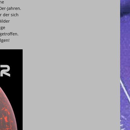
ine
0er-Jahren.
r der sich
Bilder
ige
getroffen.
lgen!