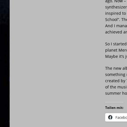
ago. Now – 
synthesizer
inspired to
School“. Th
And I manag
achieved a
So I starte
planet Merc
Maybe it’s 
The new alb
something n
created by 
of the musi
summer hol
Teilen mit:
Faceb