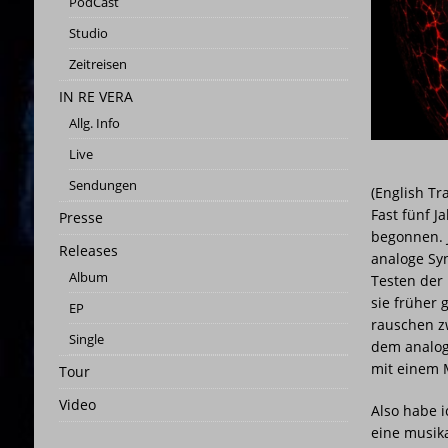
PodCast
[ 3. Juni 2023 ]
03.06.2023 | Wen
Studio
[ 26. Mai 2023 ]
STUDIO | SCHN
Zeitreisen
[ 25. Mai 2023 ]
Studio-Panora
IN RE VERA
[ 25. Februar 2026 ]
PRESSEMITT
Allg. Info
Live
Sendungen
(English Tr
Fast fünf J
Presse
begonnen. J
Releases
analoge Sy
Album
Testen der 
sie früher 
EP
rauschen zw
Single
dem analog
mit einem 
Tour
Video
Also habe 
eine musika