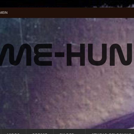
MEIN
el-Dschungel
ALLGEMEIN
lung …
ALLGEMEIN
acking Vocals
BAND
fnet
ALLG. INFO
ALLG. INFO
t
ALLG. INFO
üße und Musenklänge: Eine Odyssee der Übertreibungen“
ALLGEMEIN
 Energie Musik wird
PRESSE
 Energie Musik wird
PRESSE