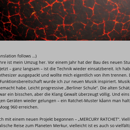
n aus reiner Energie Musik wird
PRESSE
ITTPLATZ
STUDIO
ma
STUDIO
EILUNG Q1-1/2026
ALBUM
anslation follows …)
ahre ist mein Umzug her. Vor einem Jahr hat der Bau des neuen St
etzt – ganz langsam – ist die Technik wieder einsatzbereit. Ich hab
nthesizer ausgepackt und wollte mich eigentlich von ihm trennen.
Funktionsbereitschaft wurde ich zur neuen Musik inspiriert. Musik,
gemacht habe. Leicht progressive „Berliner Schule“. Die alten Schä
ar ein bisschen, aber die Klang Gewalt überzeugt völlig. Und eins 
en Geräten wieder gelungen – ein Ratchet-Muster kåann man halt
Moog 960 erreichen.
ich mit einem neuen Projekt begonnen – „MERCURY RATCHET“. Vielle
lische Reise zum Planeten Merkur, vielleicht ist es auch so vielfälti