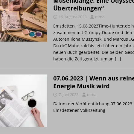
Musenklänge: Eine Odysse
n aus reiner Energie Musik wird
PRESSE
Übertreibungen“
ITTPLATZ
STUDIO
15. August 2023
mma
ma
STUDIO
Emsdetten, 15.08.2023Time-Hunter.de h
EILUNG Q1-1/2026
ALBUM
zusammen mit Grumpy-Du.de und den 
Autoren Ilona Muszynski und Marcus „
Du.de“ Matuszak bis jetzt über ein Jahr
neuen Buch gearbeitet. Die beiden Ges
haben die Zeit genutzt, um an
[…]
07.06.2023 | Wenn aus rein
Energie Musik wird
7. Juni 2023
mma
Datum der Veröffentlichung 07.06.2023 
Emsdettener Volkszeitung