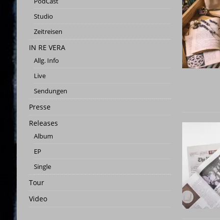
PodCast
[ 3. Juni 2023 ]
03.06.2023 | Wen
Studio
[ 26. Mai 2023 ]
STUDIO | SCHN
Zeitreisen
[ 25. Mai 2023 ]
Studio-Panora
IN RE VERA
[ 25. Februar 2026 ]
PRESSEMITT
Allg. Info
Live
Sendungen
Presse
Releases
Album
EP
Single
Tour
Video