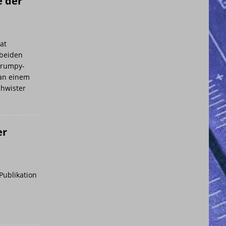
e der
at
beiden
Grumpy-
 an einem
chwister
er
Publikation