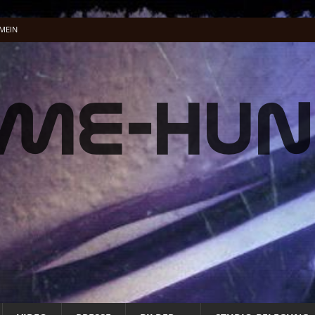
MEIN
el-Dschungel
ALLGEMEIN
lung …
ALLGEMEIN
acking Vocals
BAND
fnet
ALLG. INFO
ALLG. INFO
t
ALLG. INFO
üße und Musenklänge: Eine Odyssee der Übertreibungen“
ALLGEMEIN
 Energie Musik wird
PRESSE
 Energie Musik wird
PRESSE