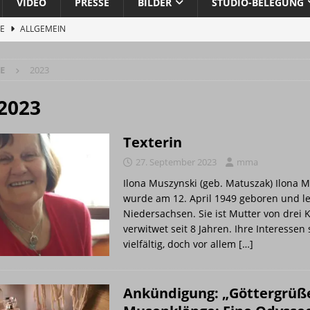
VIDEO
PRESSE
BILDER
STUDIO-BELEGUNG
STUDIO
O
CE
ALLGEMEIN
1/2026
ALBUM
 aus dem Kabel-Dschungel
ALLGEMEIN
E
2023
Pressemitteilung …
ALLGEMEIN
ercussion, Backing Vocals
BAND
2023
n
BAND
Texterin
 wurde eröffnet
ALLG. INFO
27. September 2023
mma
 MUNDO
ALLG. INFO
Ilona Muszynski (geb. Matuszak) Ilona 
ra“ gestartet
ALLG. INFO
wurde am 12. April 1949 geboren und leb
Niedersachsen. Sie ist Mutter von drei
BAND
verwitwet seit 8 Jahren. Ihre Interessen 
 „Göttergrüße und Musenklänge: Eine Odyssee der Übertreibungen“
vielfältig, doch vor allem
[…]
n aus reiner Energie Musik wird
PRESSE
Ankündigung: „Göttergrüß