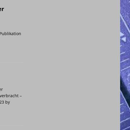
er
Publikation
er
 verbracht –
023 by