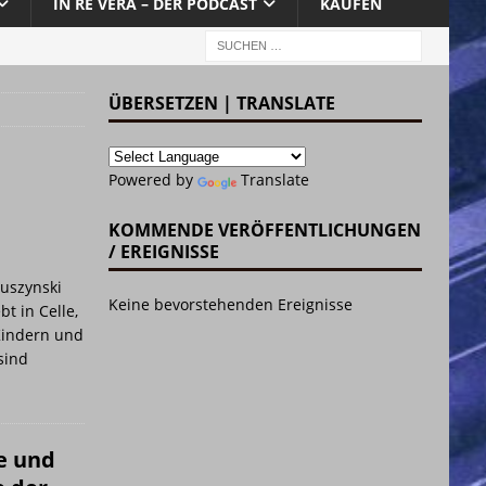
IN RE VERA – DER PODCAST
KAUFEN
ÜBERSETZEN | TRANSLATE
Powered by
Translate
KOMMENDE VERÖFFENTLICHUNGEN
/ EREIGNISSE
Muszynski
Keine bevorstehenden Ereignisse
t in Celle,
 Kindern und
sind
e und