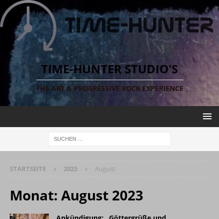
TIME-HUNTER STUDIO'S
THE ART & PROGRESSIVE ROCK EXPERIENCE
STARTSEITE
2023
August
Monat:
August 2023
Ankündigung: „Göttergrüße und