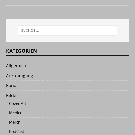
KATEGORIEN
Allgemein
Ankündigung
Band
Bilder
Cover-Art
Medien
Merch
PodCast